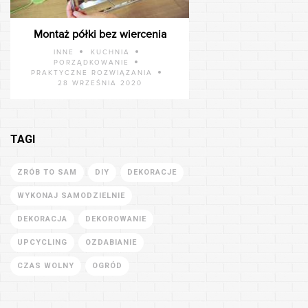
Montaż półki bez wiercenia
INNE
KUCHNIA
PORZĄDKOWANIE
PRAKTYCZNE ROZWIĄZANIA
28 WRZEŚNIA 2020
TAGI
ZRÓB TO SAM
DIY
DEKORACJE
WYKONAJ SAMODZIELNIE
DEKORACJA
DEKOROWANIE
UPCYCLING
OZDABIANIE
CZAS WOLNY
OGRÓD