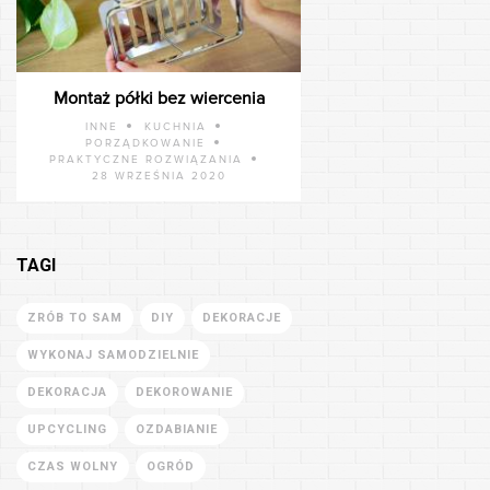
Montaż półki bez wiercenia
INNE
KUCHNIA
PORZĄDKOWANIE
PRAKTYCZNE ROZWIĄZANIA
28 WRZEŚNIA 2020
TAGI
ZRÓB TO SAM
DIY
DEKORACJE
WYKONAJ SAMODZIELNIE
DEKORACJA
DEKOROWANIE
UPCYCLING
OZDABIANIE
CZAS WOLNY
OGRÓD