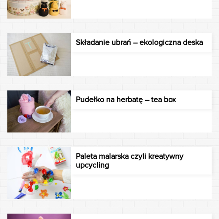
Składanie ubrań – ekologiczna deska
Pudełko na herbatę – tea box
Paleta malarska czyli kreatywny
upcycling