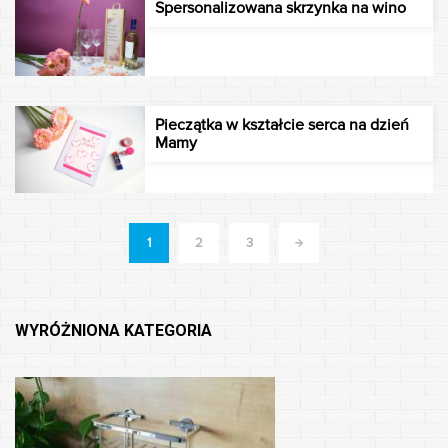
Spersonalizowana skrzynka na wino
Pieczątka w kształcie serca na dzień
Mamy
1
2
>>
3
WYRÓŻNIONA KATEGORIA