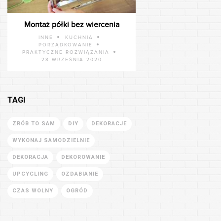
Montaż półki bez wiercenia
INNE
KUCHNIA
PORZĄDKOWANIE
PRAKTYCZNE ROZWIĄZANIA
28 WRZEŚNIA 2020
TAGI
ZRÓB TO SAM
DIY
DEKORACJE
WYKONAJ SAMODZIELNIE
DEKORACJA
DEKOROWANIE
UPCYCLING
OZDABIANIE
CZAS WOLNY
OGRÓD