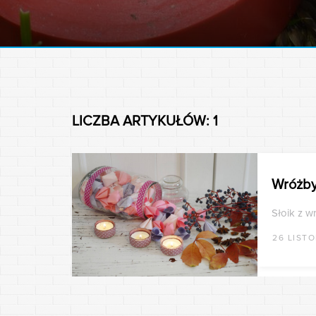
LICZBA ARTYKUŁÓW: 1
Wróżby
Słoik z w
26 LIST