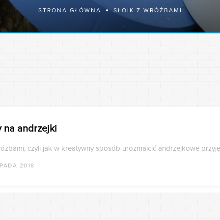
STRONA GŁÓWNA
SŁOIK Z WRÓŻBAMI
 na andrzejki
różbami, czyli jak w kreatywny sposób urozmaicić andrzejkowe przyję
OPADA 2018