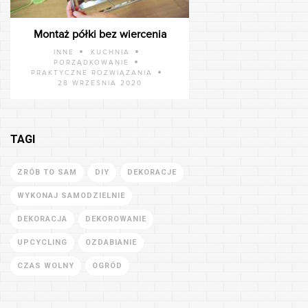
Montaż półki bez wiercenia
INNE
KUCHNIA
PORZĄDKOWANIE
PRAKTYCZNE ROZWIĄZANIA
28 WRZEŚNIA 2020
TAGI
ZRÓB TO SAM
DIY
DEKORACJE
WYKONAJ SAMODZIELNIE
DEKORACJA
DEKOROWANIE
UPCYCLING
OZDABIANIE
CZAS WOLNY
OGRÓD