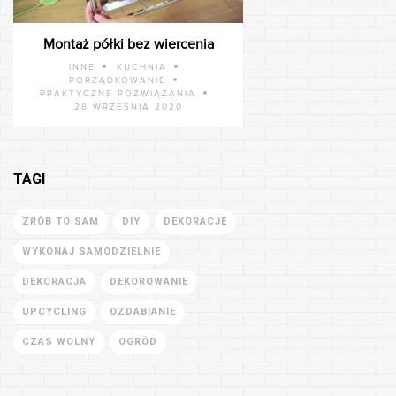
Montaż półki bez wiercenia
INNE
KUCHNIA
PORZĄDKOWANIE
PRAKTYCZNE ROZWIĄZANIA
28 WRZEŚNIA 2020
TAGI
ZRÓB TO SAM
DIY
DEKORACJE
WYKONAJ SAMODZIELNIE
DEKORACJA
DEKOROWANIE
UPCYCLING
OZDABIANIE
CZAS WOLNY
OGRÓD