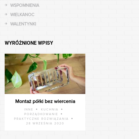
WSPOMNIENIA
WIELKANOC
WALENTYNKI
WYRÓŻNIONE WPISY
Montaż półki bez wiercenia
INNE
KUCHNIA
PORZĄDKOWANIE
PRAKTYCZNE ROZWIĄZANIA
28 WRZEŚNIA 2020