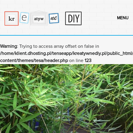
MENU
Warning
: Trying to access array offset on false in
/home/klient.dhosting.pl/tenseapp/kreatywnediy.pl/public_html
content/themes/tesa/header.php
on line
123