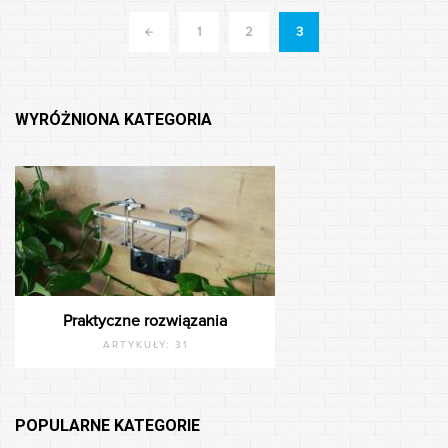
<<
1
2
3
WYRÓŻNIONA KATEGORIA
Praktyczne rozwiązania
ARTYKUŁY:
31
POPULARNE KATEGORIE