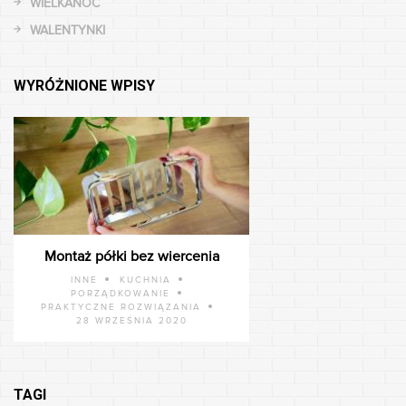
WIELKANOC
WALENTYNKI
WYRÓŻNIONE WPISY
Montaż półki bez wiercenia
INNE
KUCHNIA
PORZĄDKOWANIE
PRAKTYCZNE ROZWIĄZANIA
28 WRZEŚNIA 2020
TAGI