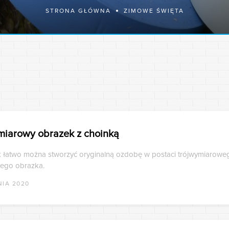
STRONA GŁÓWNA
ZIMOWE ŚWIĘTA
miarowy obrazek z choinką
k łatwo można stworzyć oryginalną ozdobę w postaci trójwymiarowe
nego obrazka.
NIA 2020