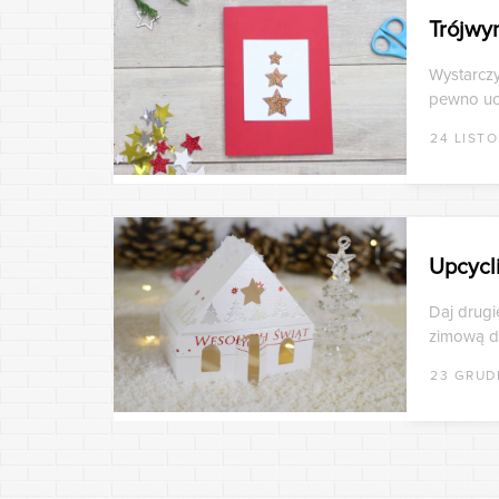
Trójwy
Wystarczy
pewno uci
24 LIST
Upcycl
Daj drugi
zimową d
23 GRUD