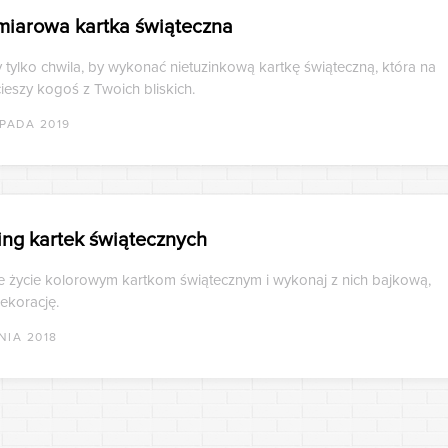
miarowa kartka świąteczna
 tylko chwila, by wykonać nietuzinkową kartkę świąteczną, która na
eszy kogoś z Twoich bliskich.
OPADA 2019
ing kartek świątecznych
e życie kolorowym kartkom świątecznym i wykonaj z nich bajkową,
ekorację.
NIA 2018