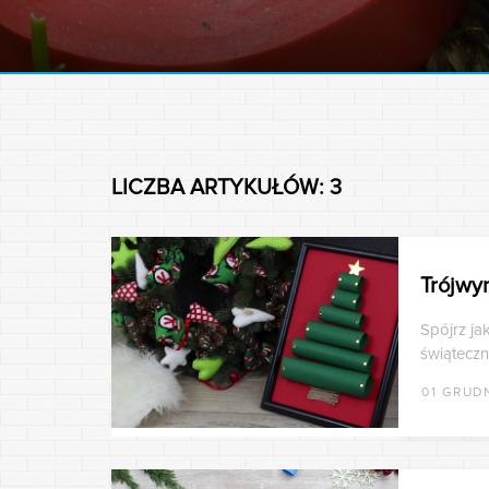
LICZBA ARTYKUŁÓW: 3
Trójwy
Spójrz ja
świątecz
01 GRUD