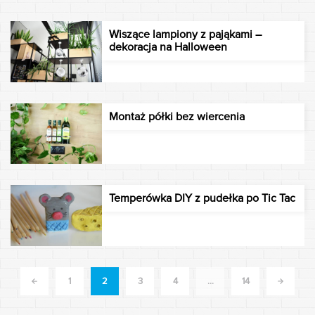
Wiszące lampiony z pająkami –
dekoracja na Halloween
Montaż półki bez wiercenia
Temperówka DIY z pudełka po Tic Tac
<<
1
2
3
4
…
>>
14