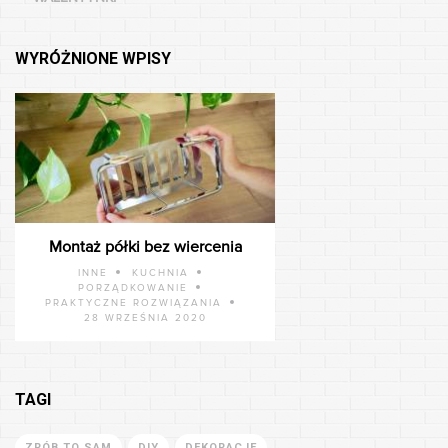
WYRÓŻNIONE WPISY
Montaż półki bez wiercenia
INNE
KUCHNIA
PORZĄDKOWANIE
PRAKTYCZNE ROZWIĄZANIA
28 WRZEŚNIA 2020
TAGI
ZRÓB TO SAM
DIY
DEKORACJE